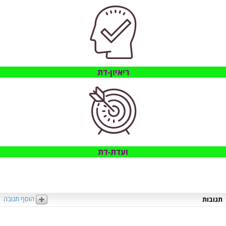
ריאיון-דת
ועדת-דת
הוסף תגובה
תגובות