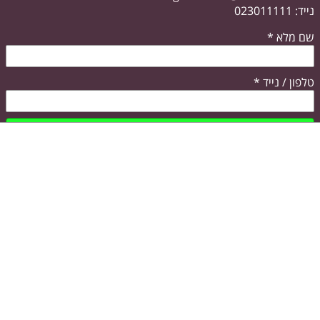
נייד: 023011111
שם מלא
*
טלפון / נייד
*
שלח
דף הבית
אודות
צור קשר
קישור נוסף
קישור נוסף